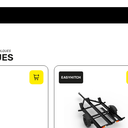
OLQUES
UES
EASYHITCH