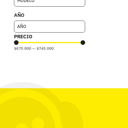
AÑO
PRECIO
$
675.000
—
$
745.000