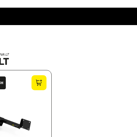
VA LT
LT
CH