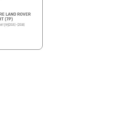
RE LAND ROVER
T (7P)
(2015) - (2018)
RT (7P)