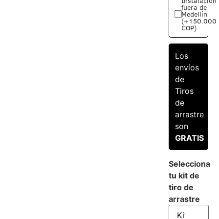
Instalación
fuera de
Medellín
(+150.000
COP)
Los
envíos
de
Tiros
de
arrastre
son
GRATIS
Selecciona
tu kit de
tiro de
arrastre