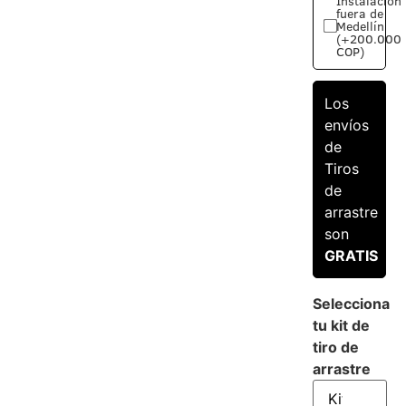
Instalación
fuera de
Medellín
(+200.000
COP)
Los
envíos
de
Tiros
de
arrastre
son
GRATIS
Selecciona
tu kit de
tiro de
arrastre