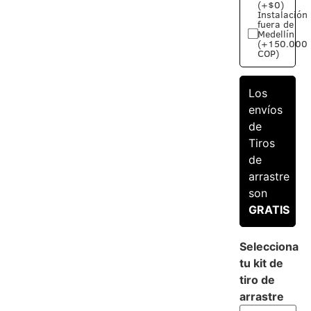
(+$0)
Instalación
fuera de
Medellín
(+150.000
COP)
Los
envíos
de
Tiros
de
arrastre
son
GRATIS
Selecciona
tu kit de
tiro de
arrastre