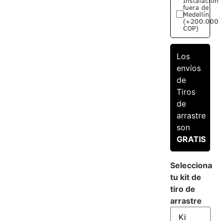
Instalación
fuera de
Medellín
(+200.000
COP)
Los
envíos
de
Tiros
de
arrastre
son
GRATIS
Selecciona
tu kit de
tiro de
arrastre