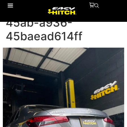
422c3472-45ef-
45ab-a936-
45baead614ff