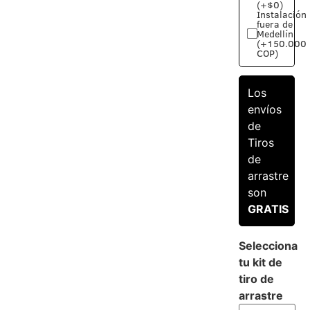
(+$0)
Instalación
fuera de
Medellín
(+150.000
COP)
Los
envíos
de
Tiros
de
arrastre
son
GRATIS
Selecciona
tu kit de
tiro de
arrastre