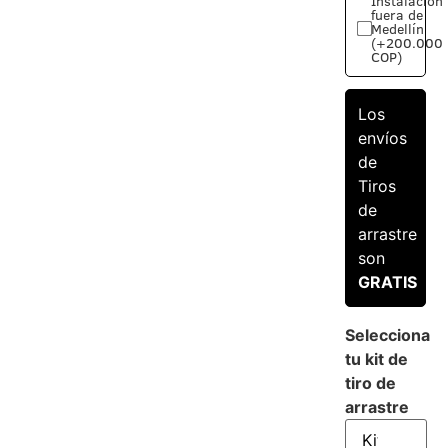
Instalación
fuera de
Medellín
(+200.000
COP)
Los
envíos
de
Tiros
de
arrastre
son
GRATIS
Selecciona
tu kit de
tiro de
arrastre