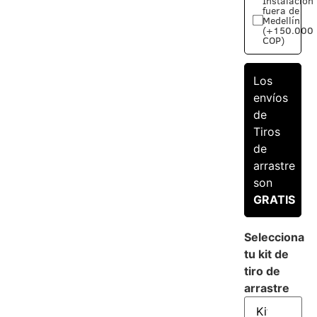
Instalación
fuera de
Medellín
(+150.000
COP)
Los
envíos
de
Tiros
de
arrastre
son
GRATIS
Selecciona
tu kit de
tiro de
arrastre